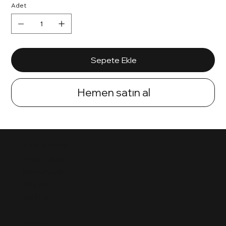
Adet
Sepete Ekle
Hemen satın al
ANA SAYFA
Fiyat Listesi
Hakkımızda
Ürünler
Teklif al
SOSYAL