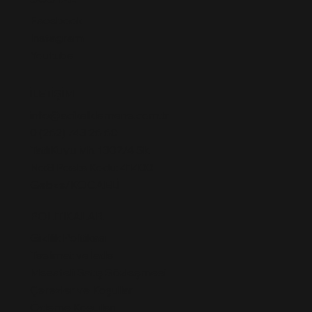
Facebook
Instagram
Youtube
İLETİŞİM
info@acikelklemens.com.tr
0 (262) 743 26 60
TatlıKuyu Mh. 1302/4 Sk.
No:8 Posta Kodu: 41400
Gebze/KOCAELİ
POLİTİKALAR
Gizlilik Politikası
Teslimat ve İade
Mesafeli Satış Sözleşmesi
Çerezler ve Koşullar
Ödeme Koşulları