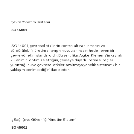
Çevre Yönetim Sistemi
ISO 14001
ISO 14001, çevresel etkilerin kontrol altına alınmasını ve
sürdürülebilir üretim anlayışının uygulanmasını hedefleyen bir
çevre yönetim standardıdır. Bu sertifika, Açıkel Klemens’in kaynak
kullanımını optimize ettiğini, çevreye duyarlı üretim süreçleri
yürüttüğünü ve çevresel etkileri azaltmaya yönelik sistematik bir
yaklaşım benimsediğini ifade eder.
İş Sağlığı ve Güvenliği Yönetim Sistemi
ISO 45001