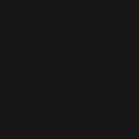
SOSYAL
Facebook
Instagram
Youtube
İLETİŞİM
info@acikelklemens.com.tr
0 (262) 743 26 60
TatlıKuyu Mh. 1302/4 Sk.
No:8 Posta Kodu: 41400
Gebze/KOCAELİ
POLİTİKALAR
Gizlilik Politikası
Teslimat ve İade
Mesafeli Satış Sözleşmesi