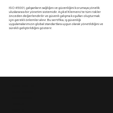
ISO 45001, çalışanların sağlığını ve güvenliğini korumaya yönelik
uluslararası bir yönetim sistemidir. Açıkel Klemens’te tüm riskler
önceden değerlendirilir ve güvenli çalışma koşulları oluşturmak
için gerekli önlemler alınır. Bu sertifika, iş güvenliği
uygulamalarımızın global standartlara uygun olarak yönetildiğini ve
sürekli geliştirildiğini gösterir.
ANA SAYFA
Fiyat Listesi
Hakkımızda
Ürünler
Teklif al