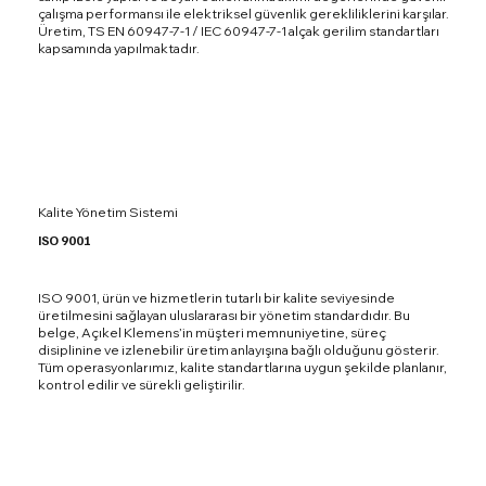
çalışma performansı ile elektriksel güvenlik gerekliliklerini karşılar.
Üretim, TS EN 60947-7-1 / IEC 60947-7-1 alçak gerilim standartları
kapsamında yapılmaktadır.
Kalite Yönetim Sistemi
ISO 9001
ISO 9001, ürün ve hizmetlerin tutarlı bir kalite seviyesinde
üretilmesini sağlayan uluslararası bir yönetim standardıdır. Bu
belge, Açıkel Klemens’in müşteri memnuniyetine, süreç
disiplinine ve izlenebilir üretim anlayışına bağlı olduğunu gösterir.
Tüm operasyonlarımız, kalite standartlarına uygun şekilde planlanır,
kontrol edilir ve sürekli geliştirilir.