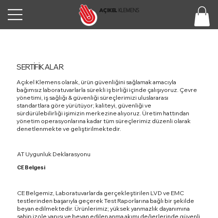
AÇIKEL
KLEMENS
SERTİFİKALAR
Açıkel Klemens olarak, ürün güvenliğini sağlamak amacıyla
bağımsız laboratuvarlarla sürekli iş birliği içinde çalışıyoruz. Çevre
yönetimi, iş sağlığı & güvenliği süreçlerimizi uluslararası
standartlara göre yürütüyor; kaliteyi, güvenliği ve
sürdürülebilirliği işimizin merkezine alıyoruz. Üretim hattından
yönetim operasyonlarına kadar tüm süreçlerimiz düzenli olarak
denetlenmekte ve geliştirilmektedir.
AT Uygunluk Deklarasyonu
CE Belgesi
CE Belgemiz, Laboratuvarlarda gerçekleştirilen LVD ve EMC
testlerinden başarıyla geçerek Test Raporlarına bağlı bir şekilde
beyan edilmektedir. Ürünlerimiz; yüksek yanmazlık dayanımına
sahip izole yapısı ve beyan edilen anma akımı değerlerinde güvenli