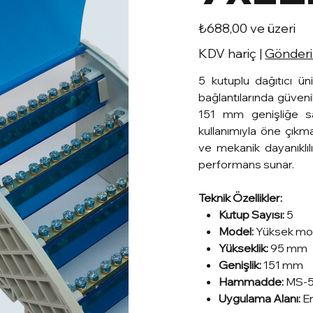
Fiyat
₺688,00
ve üzeri
KDV hariç
|
Gönderim
5 kutuplu dağıtıcı ün
bağlantılarında güven
151 mm genişliğe sa
kullanımıyla öne çıkm
ve mekanik dayanıklı
performans sunar.
Teknik Özellikler:
Kutup Sayısı:
5
Model:
Yüksek mo
Yükseklik:
95 mm
Genişlik:
151 mm
Hammadde:
MS-
Uygulama Alanı:
En