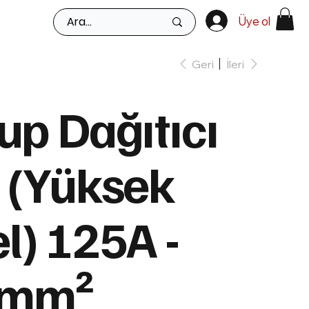
Üye ol
Geri
İleri
up Dağıtıcı
 (Yüksek
) 125A -
2mm²