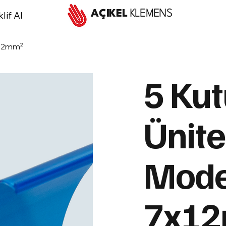
AÇIKEL
KLEMENS
lif Al
7x12mm²
5 Kut
Ünite
Model
7x1