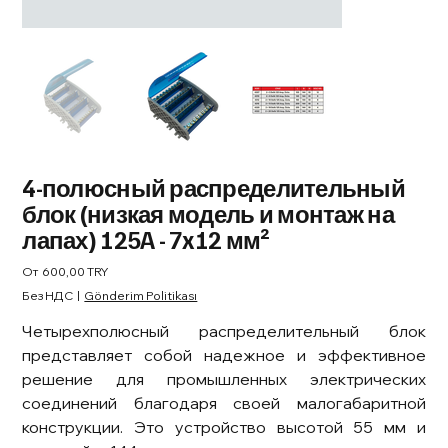
4-полюсный распределительный
блок (низкая модель и монтаж на
лапах) 125A - 7x12 мм²
Цена
От
600,00 TRY
Без НДС
|
Gönderim Politikası
Четырехполюсный распределительный блок
представляет собой надежное и эффективное
решение для промышленных электрических
соединений благодаря своей малогабаритной
конструкции. Это устройство высотой 55 мм и