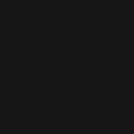
Фейсбук
Инстаграм
Ютуб
КОММУНИКАЦИЯ
acikelklemens@hotmail.com
0 (262) 743 26 60
ТатлыКую Мх. 1302/4 ул.
№:8 Почтовый индекс: 41400
Гебзе/КОДЖАЭЛИ
ПОЛИТИКА
Условия и положения
Условия оплаты
Часто задаваемые вопросы
Присоединяйтесь к нам