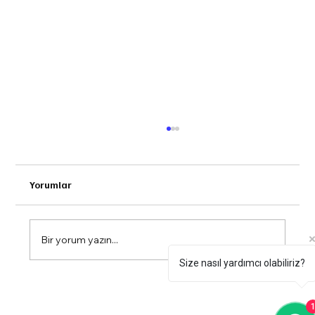
Yorumlar
Bir yorum yazın...
Size nasıl yardımcı olabiliriz?
Klemens Seçim Rehberi: Doğru
Hesaplama Yöntemleri