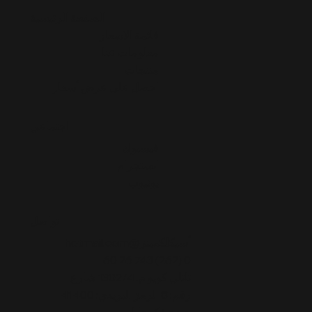
الصفحة الرئيسية
قائمة الاسعار
معلومات عنا
منتجات
احصل على عرض أسعار
اجتماعي
فيسبوك
انستجرام
يوتيوب
تواصل
أسيكلكمينز@hotmail.com
0 (262) 743 26 60
تاتلي كويو م. 1302/4 شارع
رقم: 8 الرمز البريدي: 41400