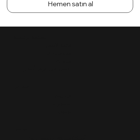
Hemen satın al
الصفحة الرئيسية
قائمة الاسعار
معلومات عنا
منتجات
احصل على عرض أسعار
اجتماعي
فيسبوك
انستجرام
يوتيوب
تواصل
أسيكلكمينز@hotmail.com