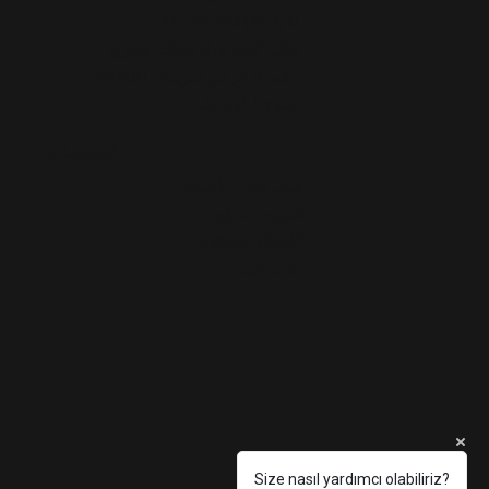
0 (262) 743 26 60
تاتلي كويو م. 1302/4 شارع
رقم: 8 الرمز البريدي: 41400
جبزي/كوجايلي
السياسات
الشروط والأحكام
شروط الدفع
الأسئلة الشائعة
انضم إلينا
Size nasıl yardımcı olabiliriz?